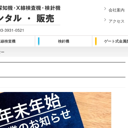
会社案内
アクセス
03-3931-0521
X線検査機
検針機
ゲート式金属
ター