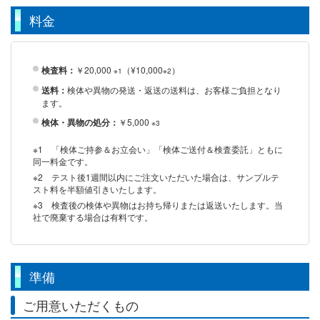
料金
検査料：
￥20,000
（¥10,000
）
※1
※2
送料：
検体や異物の発送・返送の送料は、お客様ご負担となり
ます。
検体・異物の処分：
￥5,000
※3
※1 「検体ご持参＆お立会い」「検体ご送付＆検査委託」ともに
同一料金です。
※2 テスト後1週間以内にご注文いただいた場合は、サンプルテ
スト料を半額値引きいたします。
※3 検査後の検体や異物はお持ち帰りまたは返送いたします。当
社で廃棄する場合は有料です。
準備
ご用意いただくもの