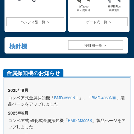
WT2000
HI-PE Plus
雨天使用可
高識別型
ハンディ型一覧 ＞
ゲート式一覧 ＞
検針機
検針機一覧 ＞
金属探知機のお知らせ
2025年9月
コンベア式金属探知機「
」、「
」製
BMD-3560NⅢ
BMD-4060NⅢ
品ページをアップしました
2025年6月
コンベア式 磁化式金属探知機「
」製品ページをア
BMD-M3005S
ップしました