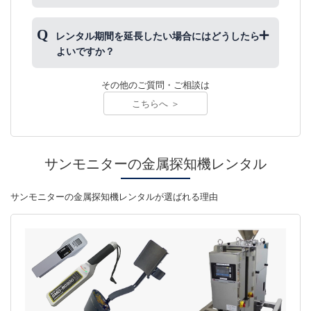
液体同様、空気中と比較しても影響は少なく、検知
距離はやはり金属片の大きさに左右されます。
Feは鉄、SUSはSteel Use Stainlessの略称でステン
レンタル期間を延長したい場合にはどうしたら
レスのことです
よいですか？
「SUS球＝Φ0.6mm」は「直径0.6mmのステンレス
球を探知可能」ということです。
メールもしくはお電話で担当へご連絡ください。
その他のご質問・ご相談は
金属の種類によって探知しやすい順に並べると、下
記のようになります。
こちらへ ＞
鉄＞金・銀・アルミ・銅等＞ステンレス
ですので、金属探知器の性能を鉄（Fe）とSUSの感
サンモニターの金属探知機レンタル
度（検出精度）で記載しています。
サンモニターの金属探知機レンタルが選ばれる理由
※実際に検査する場合の検出感度は、異物・検査対象
物（検体）によって異なります