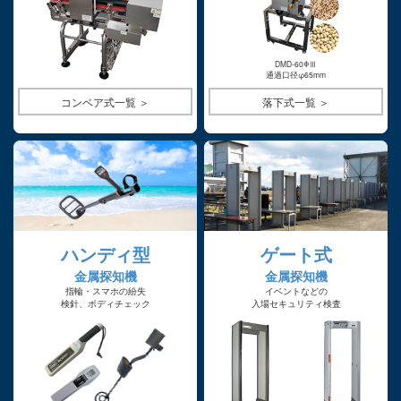
DMD-60ΦⅢ
通過口径φ65mm
コンベア式一覧 ＞
落下式一覧 ＞
ハンディ型
ゲート式
金属探知機
金属探知機
指輪・スマホの紛失
イベントなどの
検針、ボディチェック
入場セキュリティ検査