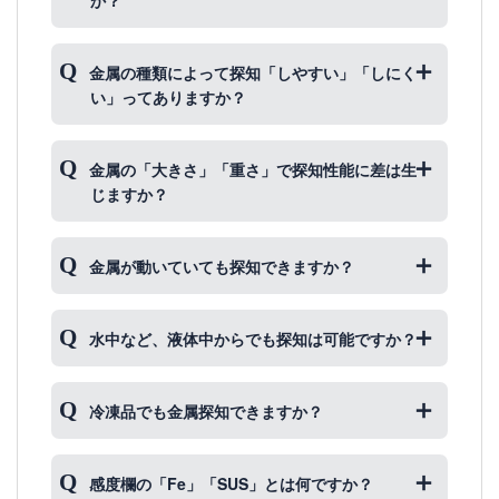
探知できます
金属の種類によって探知「しやすい」「しにく
当社WEB上に記載してある金属探知機
で探知するこ
い」ってありますか？
とが可能です。
しかし、金属は金属でも非鉄（磁石につかない金
大いにあります
属）と鉄（磁石につく金属）とで感知する距離（感
金属の「大きさ」「重さ」で探知性能に差は生
度差が生じる）が変わってきます。
あえて、しやすい順位をつけると下記のようになり
じますか？
ます。（※同条件下の場合）
磁石につく金属（代表例：鉄）
生じます
金属が動いていても探知できますか？
電気を通す金属（代表例：金・銀・アルミ・
大きいものほどよく探知します。
銅等）
面積が広いものほど探知しやすい
結果が出ます。同
磁石につかない金属（代表例：ステンレス）
出来ます
一の重さの物ならば、小さな塊よりも大きな塊。
水中など、液体中からでも探知は可能ですか？
従って、磁石につかない金属が一番苦手分類となり
（すなわち面積が広い）といった具合です。
金属探知機は電磁界の変化（歪み）を捉えて探知す
ます。
る機器ですので、
動いている方が金属を発見しやす
できます
く
なります。
冷凍品でも金属探知できますか？
探知力は液体に入れられた方が若干落ちますが、比
較的影響は少なく、実質上の検知距離は金属片の大
できます
きさに左右されます。
感度欄の「Fe」「SUS」とは何ですか？