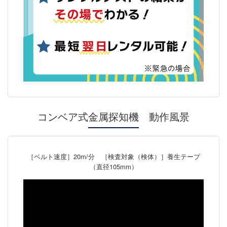
コンベア式金属探知機 動作風景
［ベルト速度］20m/分 ［検査対象（検体）］養生テープ
（直径105mm）