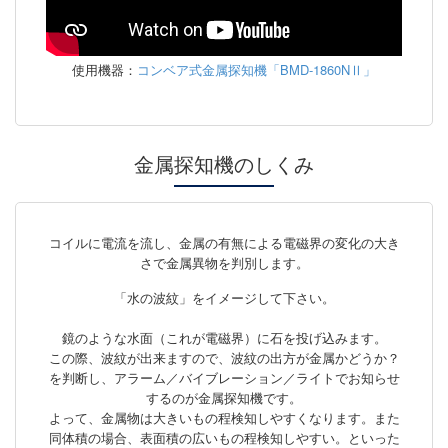
使用機器：
コンベア式金属探知機「BMD-1860NⅡ」
金属探知機のしくみ
コイルに電流を流し、金属の有無による電磁界の変化の大き
さで金属異物を判別します。
「水の波紋」をイメージして下さい。
鏡のような水面（これが電磁界）に石を投げ込みます。
この際、波紋が出来ますので、波紋の出方が金属かどうか？
を判断し、アラーム／バイブレーション／ライトでお知らせ
するのが金属探知機です。
よって、金属物は大きいもの程検知しやすくなります。また
同体積の場合、表面積の広いもの程検知しやすい。といった