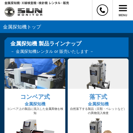
金属探知機トップ
金属探知機 製品ラインナップ
－ 金属探知機レンタル or 販売いたします －
コンベア式
落下式
金属探知機
金属探知機
コンベア上の製品に混入した金属異物を検
自然落下する製品（豆類・ペレットなど）
知
の異物混入検査