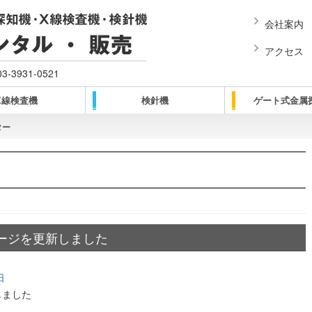
会社案内
アクセス
03-3931-0521
X線検査機
検針機
ゲート式金属
ター
ページを更新しました
日
しました