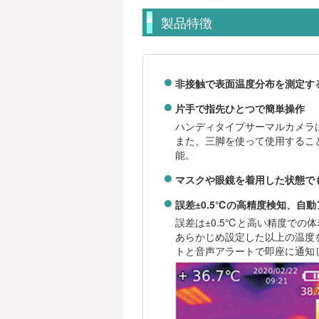
製品特徴
非接触で表面温度分布を測定す
片手で指先ひとつで簡単操作
ハンディタイプサーマルカメラ
また、三脚を使って使用するこ
能。
マスクや眼鏡を着用した状態で
誤差±0.5℃の高精度検知、自
誤差は±0.5℃と高い精度での
あらかじめ設定した以上の温度
トと音声アラートで即座に通知