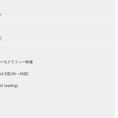
m
)
サーモグラフィー映像
.5度(30～45度)
f reading)