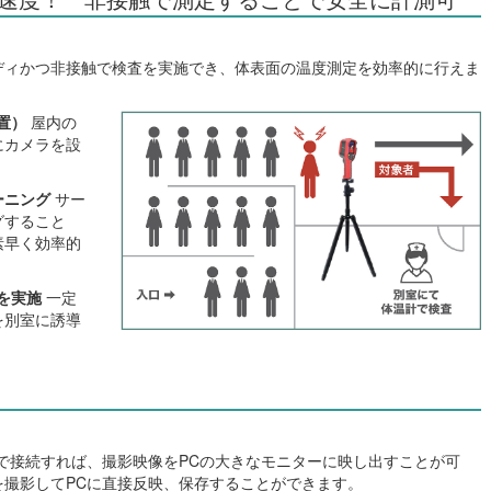
ディかつ非接触で検査を実施でき、体表面の温度測定を効率的に行えま
置）
屋内の
にカメラを設
ーニング
サー
グすること
素早く効率的
を実施
一定
を別室に誘導
ルで接続すれば、撮影映像をPCの大きなモニターに映し出すことが可
を撮影してPCに直接反映、保存することができます。