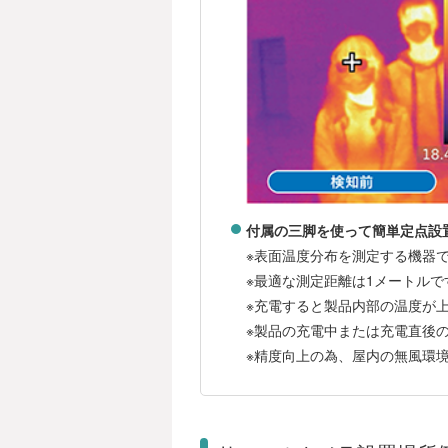
付属の三脚を使って簡単定点設
※表面温度分布を測定する機器
※最適な測定距離は1メートルで
※充電すると製品内部の温度が
※製品の充電中または充電直後
※精度向上の為、屋内の無風環