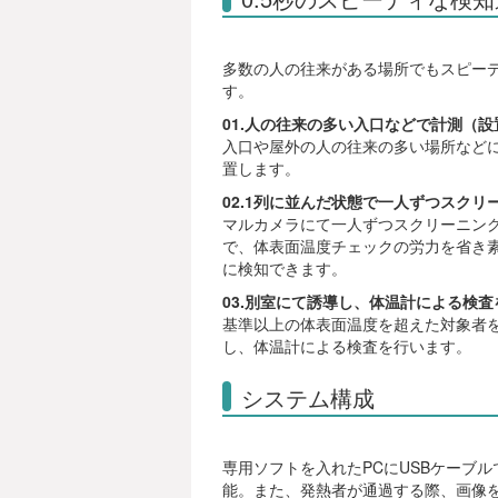
多数の人の往来がある場所でもスピー
す。
01.人の往来の多い入口などで計測（設
入口や屋外の人の往来の多い場所など
置します。
02.1列に並んだ状態で一人ずつスクリ
マルカメラにて一人ずつスクリーニン
で、体表面温度チェックの労力を省き
に検知できます。
03.別室にて誘導し、体温計による検査
基準以上の体表面温度を超えた対象者
し、体温計による検査を行います。
システム構成
専用ソフトを入れたPCにUSBケーブ
能。また、発熱者が通過する際、画像