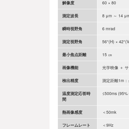
解像度
60 × 80
測定波長
8 μm ～ 14 μ
瞬時視野角
6 mrad
測定視野角
56°(H) × 42°(V
最小焦点距離
15 ㎝
画像機能
光学映像 ＋ 
検出精度
測定距離1m：±0
温度測定応答時
≤500ms (95% o
間
熱画像感度
＜50mk
フレームレート
＜9Hz