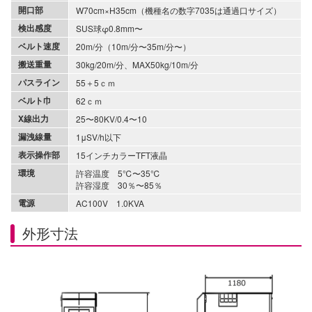
開口部
W70cm×H35cm（機種名の数字7035は通過口サイズ）
検出感度
SUS球φ0.8mm〜
ベルト速度
20m/分（10m/分〜35m/分〜）
搬送重量
30kg/20m/分、MAX50kg/10m/分
パスライン
55＋5ｃｍ
ベルト巾
62ｃｍ
X線出力
25〜80KV/0.4〜10
漏洩線量
1μSV/h以下
表示操作部
15インチカラーTFT液晶
環境
許容温度 5℃〜35℃
許容湿度 30％〜85％
電源
AC100V 1.0KVA
外形寸法