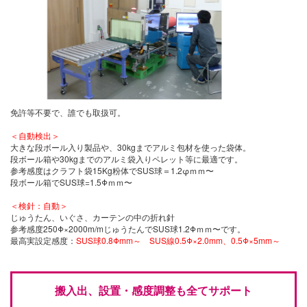
免許等不要で、誰でも取扱可。
＜自動検出＞
大きな段ボール入り製品や、30kgまでアルミ包材を使った袋体。
段ボール箱や30kgまでのアルミ袋入りペレット等に最適です。
参考感度はクラフト袋15Kg粉体でSUS球＝1.2φｍｍ〜
段ボール箱でSUS球=1.5Φｍｍ〜
＜検針：自動＞
じゅうたん、いぐさ、カーテンの中の折れ針
参考感度250Φ×2000m/mじゅうたんでSUS球1.2Φｍｍ〜です。
最高実設定感度：
SUS球0.8Φmm～ SUS線0.5Φ×2.0mm、0.5Φ×5mm～
搬入出、設置・感度調整も全てサポート