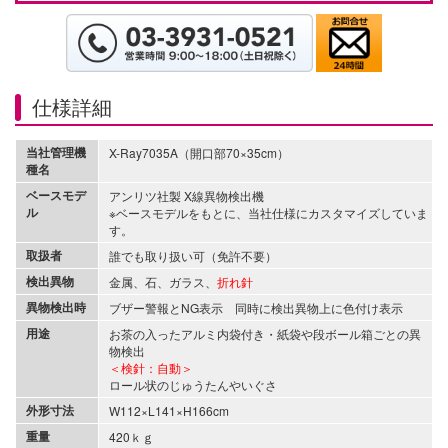
仕様詳細
当社管理機
X-Ray7035A（開口部70×35cm）
種名
ベースモデ
アンリツ社製 X線異物検出機
ル
※ベースモデルをもとに、当社仕様にカスタマイズしていま
す。
取扱者
誰でも取り扱い可（免許不要）
検出異物
金属、石、ガラス、
折れ針
異物検出時
ブザー警報とNG表示 同時に検出異物上に色付け表示
用途
お茶の入ったアルミ内袋付き・紙袋や段ボール箱ごとの異
物検出
＜検針：自動＞
ロール状のじゅうたんやいぐさ
外形寸法
W112×L141×H166cm
重量
420ｋｇ