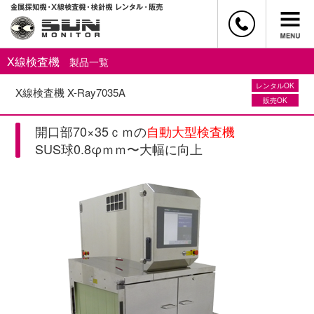
X線検査機
製品一覧
レンタルOK
X線検査機 X-Ray7035A
販売OK
開口部70×35ｃｍの
自動大型検査機
SUS球0.8φｍｍ〜大幅に向上