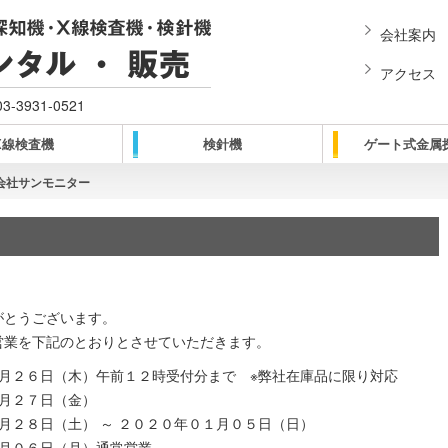
会社案内
アクセス
03-3931-0521
X線検査機
検針機
ゲート式金属
会社サンモニター
がとうございます。
営業を下記のとおりとさせていただきます。
月２６日（木）午前１２時受付分まで ※弊社在庫品に限り対応
月２７日（金）
月２８日（土） ～ ２０２０年０１月０５日（日）
１月０６日（月）通常営業